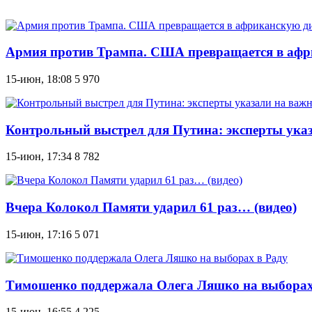
Армия против Трампа. США превращается в афр
15-июн, 18:08
5 970
Контрольный выстрел для Путина: эксперты указ
15-июн, 17:34
8 782
Вчера Колокол Памяти ударил 61 раз… (видео)
15-июн, 17:16
5 071
Тимошенко поддержала Олега Ляшко на выборах
15-июн, 16:55
4 225