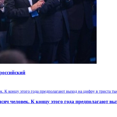
ороссийский
сяч человек. К концу этого года предполагают вы