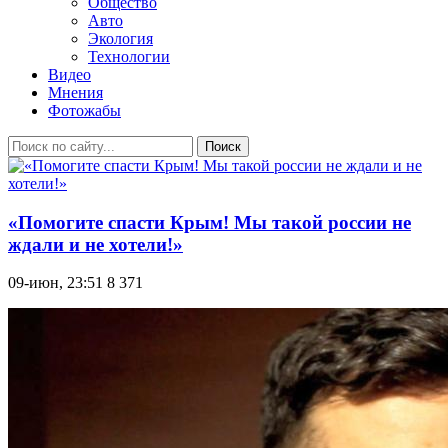
Общество
Авто
Экология
Технологии
Видео
Мнения
Фотожабы
Поиск
«Помогите спасти Крым! Мы такой россии не
ждали и не хотели!»
09-июн, 23:51
8 371