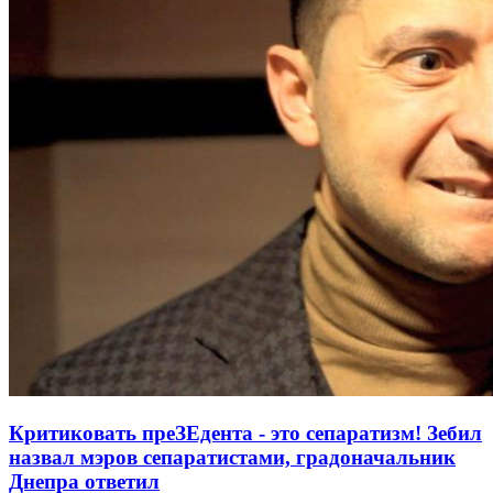
Критиковать преЗЕдента - это сепаратизм! Зебил
назвал мэров сепаратистами, градоначальник
Днепра ответил