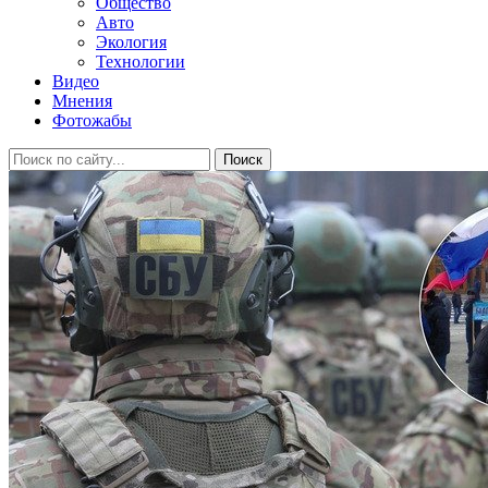
Общество
Авто
Экология
Технологии
Видео
Мнения
Фотожабы
Поиск