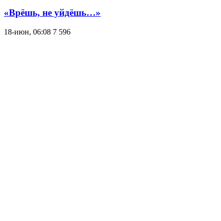
«Врёшь, не уйдёшь…»
18-июн, 06:08
7 596