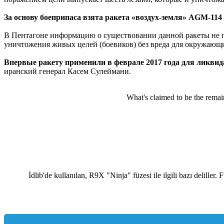
За основу боеприпаса взята ракета «воздух-земля» AGM-114 H
В Пентагоне информацию о существовании данной ракеты не под
уничтожения живых целей (боевиков) без вреда для окружающ
Впервые ракету применили в феврале 2017 года для ликви
иранский генерал Касем Сулеймани.
What's claimed to be the remain
İdlib'de kullanılan, R9X "Ninja" füzesi ile ilgili bazı deliller