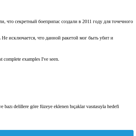
и, что секретный боеприпас создали в 2011 году для точечного
.
Не исключается, что данной ракетой мог быть убит и
ost complete examples I've seen.
ve bazı delillere göre füzeye eklenen bıçaklar vasıtasıyla hedefi