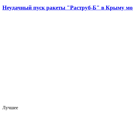
Неудачный пуск ракеты "Раструб-Б" в Крыму мо
Лучшее