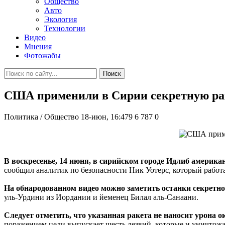
Общество
Авто
Экология
Технологии
Видео
Мнения
Фотожабы
Поиск
США применили в Сирии секретную ра
Политика / Общество
18-июн, 16:479
6 787
0
В воскресенье, 14 июня, в сирийском городе Идлиб америк
сообщил аналитик по безопасности Ник Уотерс, который работае
На обнародованном видео можно заметить останки секретн
уль-Урдини из Иордании и йеменец Билал аль-Санаани.
Следует отметить, что указанная ракета не наносит урона 
поражением цели выпускает шесть лезвий, которые и уничтожа