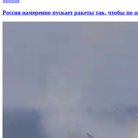
Мнения
Россия намеренно пускает ракеты так, чтобы по ц