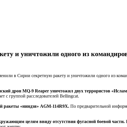
кету и уничтожили одного из командир
анский дрон MQ-9 Reaper уничтожил двух террористов «Ислам
т с группой расследователей Bellingcat.
ой ракеты «ниндзя» AGM-114R9X.
По предварительной информа
окружающим целям ввиду отсутствия фугасной боевой части.
К
ют жертву.