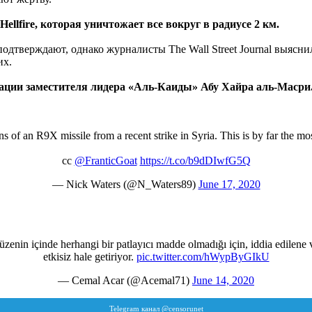
ellfire, которая уничтожает все вокруг в радиусе 2 км.
тверждают, однако журналисты The Wall Street Journal выяснил
их.
дации заместителя лидера «Аль-Каиды» Абу Хайра аль-Масри
s of an R9X missile from a recent strike in Syria. This is by far the m
cc
@FranticGoat
https://t.co/b9dDIwfG5Q
— Nick Waters (@N_Waters89)
June 17, 2020
. Füzenin içinde herhangi bir patlayıcı madde olmadığı için, iddia edilene 
etkisiz hale getiriyor.
pic.twitter.com/hWypByGIkU
— Cemal Acar (@Acemal71)
June 14, 2020