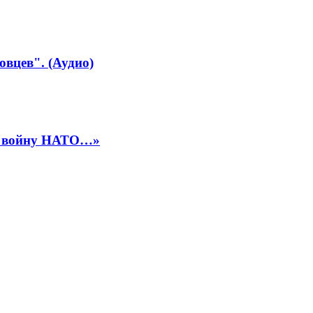
овцев". (Аудио)
ть войну НАТО…»