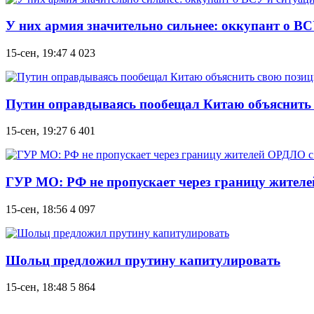
У них армия значительно сильнее: оккупант о ВС
15-сен, 19:47
4 023
Путин оправдываясь пообещал Китаю объяснить 
15-сен, 19:27
6 401
ГУР МО: РФ не пропускает через границу жител
15-сен, 18:56
4 097
Шольц предложил прутину капитулировать
15-сен, 18:48
5 864