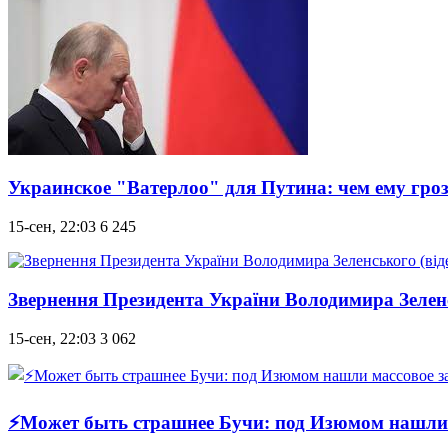
Украинское "Ватерлоо" для Путина: чем ему гроз
15-сен, 22:03
6 245
Звернення Президента України Володимира Зеленс
15-сен, 22:03
3 062
⚡Может быть страшнее Бучи: под Изюмом нашли м