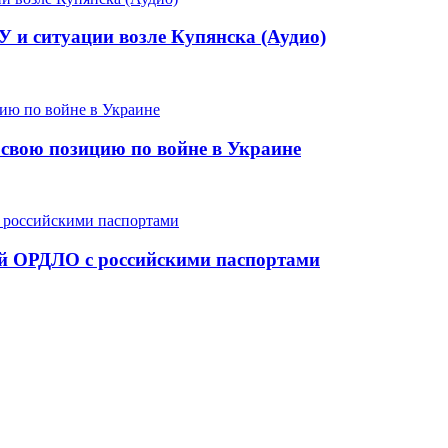
У и ситуации возле Купянска (Аудио)
свою позицию по войне в Украине
ей ОРДЛО с российскими паспортами