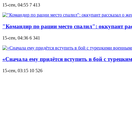
15-сен, 04:55
7 413
"Командир по рации место спалил": оккупант рас
15-сен, 04:36
6 341
«Сначала ему придётся вступить в бой с турецк
15-сен, 03:15
10 526