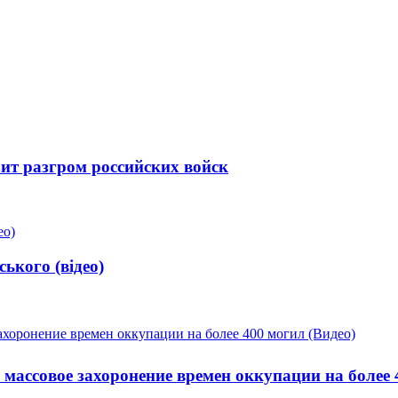
ит разгром российских войск
ького (відео)
ассовое захоронение времен оккупации на более 4