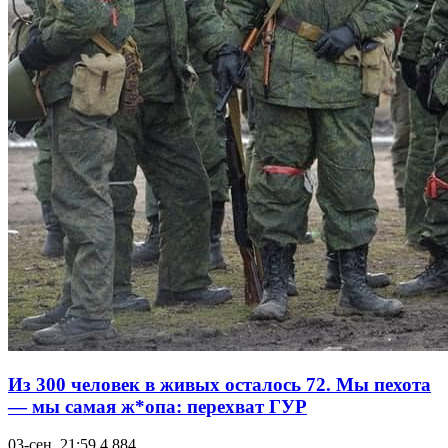
Из 300 человек в живых осталось 72. Мы пехота
— мы самая ж*опа: перехват ГУР
03-сен, 21:59
4 884