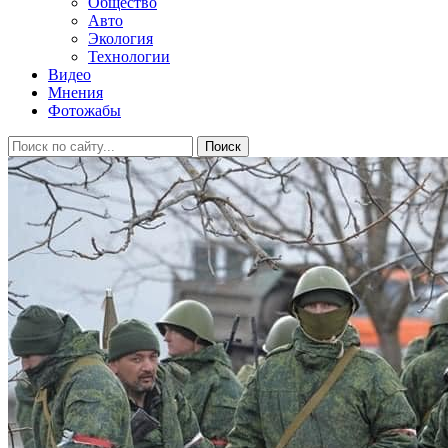
Общество
Авто
Экология
Технологии
Видео
Мнения
Фотожабы
Поиск