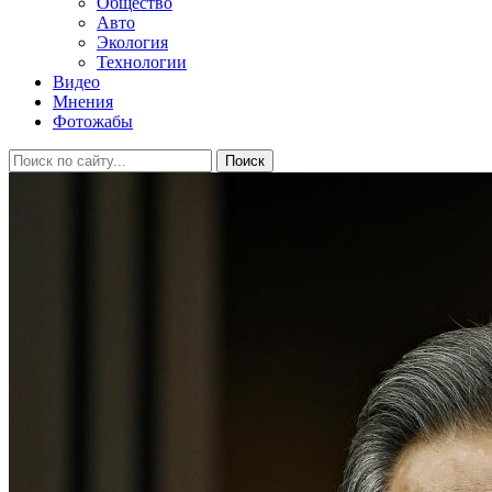
Общество
Авто
Экология
Технологии
Видео
Мнения
Фотожабы
Поиск