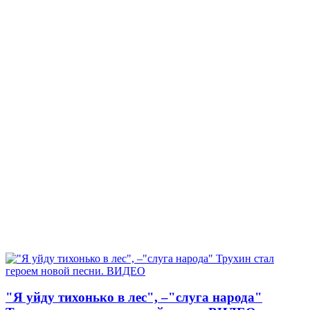
"Я уйду тихонько в лес", –"слуга народа"