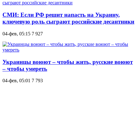
СМИ: Если РФ решит напасть на Украину,
ключевую роль сыграют российские десантники
04-фев, 05:15
7 927
Украинцы воюют – чтобы жить, русские воюют
– чтобы умереть
04-фев, 05:01
7 793