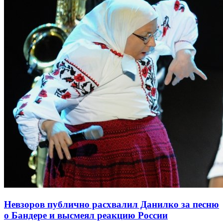
Невзоров публично расхвалил Данилко за песню
о Бандере и высмеял реакцию России