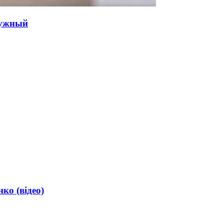
лужный
ко (відео)