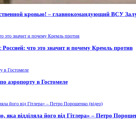
обственной кровью! – главнокомандующий ВСУ За
Россией: что это значит и почему Кремль против
о аэропорту в Гостомеле
, яка відділяла його від Гітлера» – Петро Порошен