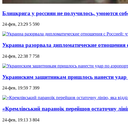
Блицкрига у россиян не получилось, умоются с
24-фев, 23:29
5 590
Украина разорвала дипломатические отношения с 
24-фев, 22:38
7 758
Украинским защитникам пришлось нанести удар п
24-фев, 19:59
7 399
«Кремлівський параноїк перейшов остаточну лінію
24-фев, 19:13
3 804