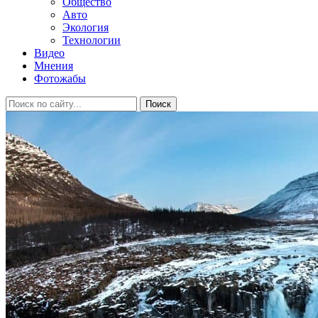
Общество
Авто
Экология
Технологии
Видео
Мнения
Фотожабы
Поиск