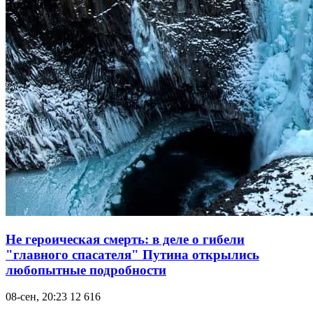
Не героическая смерть: в деле о гибели
"главного спасателя" Путина открылись
любопытные подробности
08-сен, 20:23
12 616