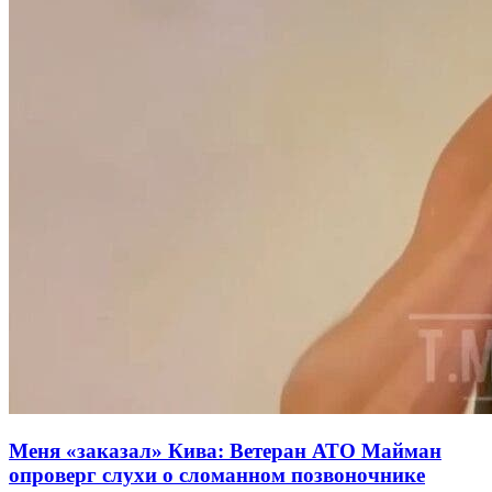
Меня «заказал» Кива: Ветеран АТО Майман
опроверг слухи о сломанном позвоночнике