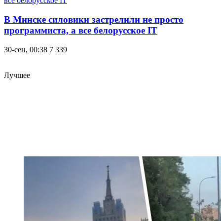
В Минске силовики застрелили не просто
программиста, а все белорусское IT
30-сен, 00:38
7 339
Лучшее