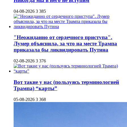
Никогда мы в него не вступим
04-08-2026
3 385
"Неожиданно от сердечного приступа".
Лумер объяснила, за что на месте Трампа
приказала бы ликвидировать Путина
02-08-2026
3 376
Вот такие у нас (пользуясь терминологией
Трампа) “карты”
05-08-2026
3 368