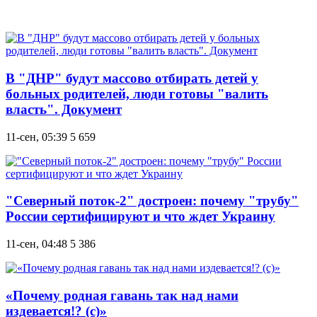
В "ДНР" будут массово отбирать детей у
больных родителей, люди готовы "валить
власть". Документ
11-сен, 05:39
5 659
"Северный поток-2" достроен: почему "трубу"
России сертифицируют и что ждет Украину
11-сен, 04:48
5 386
«Почему родная гавань так над нами
издевается!? (с)»