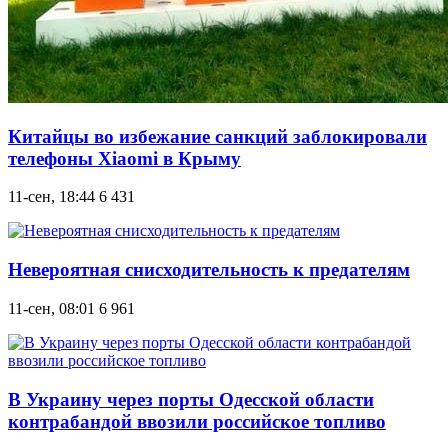
Китайцы во избежание санкций заблокировали
телефоны Xiaomi в Крыму
11-сен, 18:44
6 431
Невероятная снисходительность к предателям
11-сен, 08:01
6 961
В Украину через порты Одесской области
контрабандой ввозили российское топливо