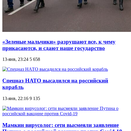
«Зеленые мальчики» разрушают все, к чему
прикасаются, и сдают наше государство
13-янв, 23:24
5 658
Спецназ НАТО высадился на российский
корабль
13-янв, 22:16
9 135
Мамкин вирусолог: сети высмеяли заявление