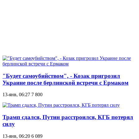
"Будет самоубийством", - Козак пригрозил
Украине после берлинской встречи с Ермаком
13-янв, 06:27
7 800
Трамп сдался, Путин расстроился, КГБ потерял
силу
13-янв, 06:20
6 089