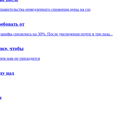
ебовать от
все, чтобы
ду над
и