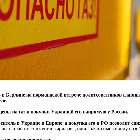
 в Берлине на нормандской встрече политсоветников главным
ере.
цены на газ и покупки Украиной его напрямую у России.
оситель в Украине и Европе, а покупка его в РФ позволит сни
ставить план по снижению тарифов", однозначно имел ввиду возо
о не делает просто так.