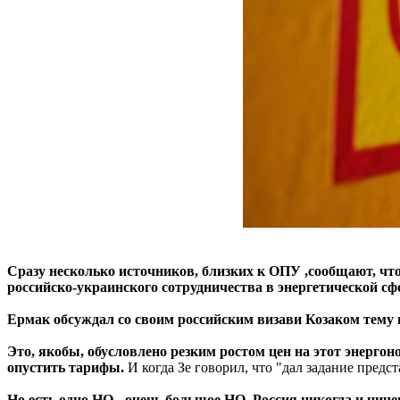
Сразу несколько источников, близких к ОПУ ,сообщают, что
российско-украинского сотрудничества в энергетической сф
Ермак обсуждал со своим российским визави Козаком тему 
Это, якобы, обусловлено резким ростом цен на этот энергон
опустить тарифы.
И когда Зе говорил, что "дал задание пред
Но есть одно НО - очень большое НО. Россия никогда и ничег