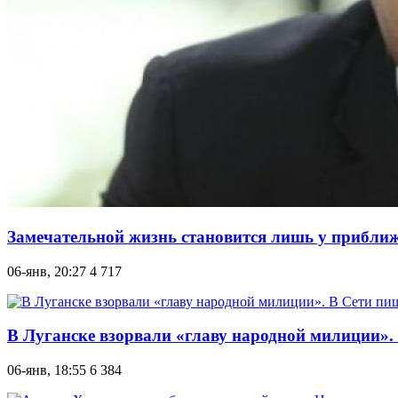
Замечательной жизнь становится лишь у приближен
06-янв, 20:27
4 717
В Луганске взорвали «главу народной милиции».
06-янв, 18:55
6 384