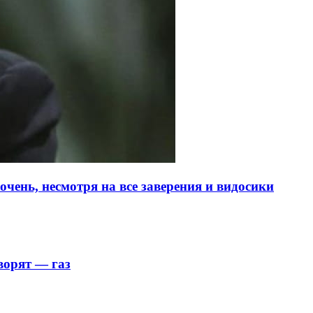
чень, несмотря на все заверения и видосики
ворят — газ