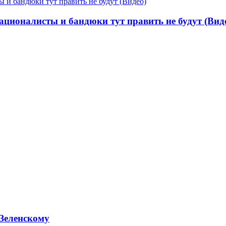
ационалисты и бандюки тут править не будут (Вид
 Зеленскому