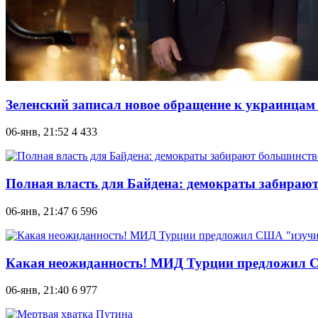
Зеленский записал новое обращение к украинцам 
06-янв, 21:52
4 433
Полная власть для Байдена: демократы забирают
06-янв, 21:47
6 596
Какая неожиданность! МИД Турции предложил СШ
06-янв, 21:40
6 977