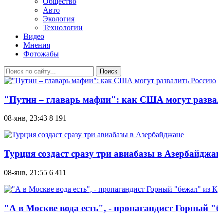
Общество
Авто
Экология
Технологии
Видео
Мнения
Фотожабы
Поиск
"Путин – главарь мафии": как США могут разва
08-янв, 23:43
8 191
Турция создаст сразу три авиабазы в Азербайджа
08-янв, 21:55
6 411
"А в Москве вода есть", - пропагандист Горный 