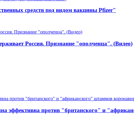
твенных средств под видом вакцины Pfizer"
ерживает Россия. Признание "ополченца". (Видео)
кцина эффективна против "британского" и "африка