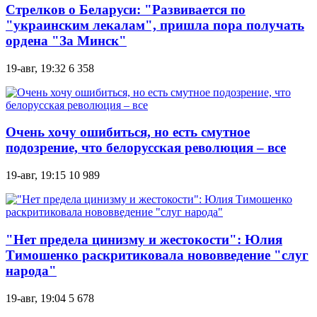
Стрелков о Беларуси: "Развивается по
"украинским лекалам", пришла пора получать
ордена "За Минск"
19-авг, 19:32
6 358
Очень хочу ошибиться, но есть смутное
подозрение, что белорусская революция – все
19-авг, 19:15
10 989
"Нет предела цинизму и жестокости": Юлия
Тимошенко раскритиковала нововведение "слуг
народа"
19-авг, 19:04
5 678