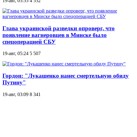
19-авг, 05:55
4 532
Глава украинской разведки опроверг, что
появление вагнеровцев в Минске было
спецоперацией СБУ
19-авг, 05:24
5 507
Гордон: "Лукашенко нанес смертельную обиду
Путину"
19-авг, 03:09
8 341