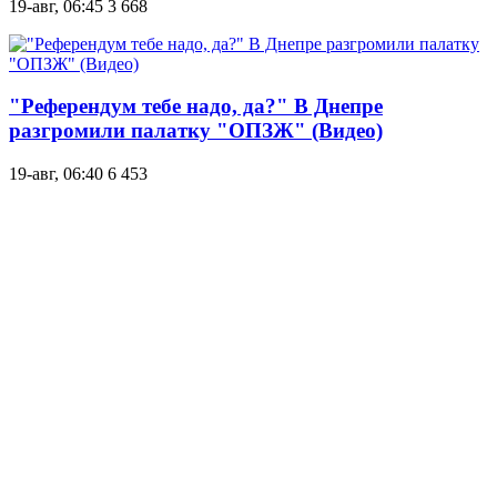
19-авг, 06:45
3 668
"Референдум тебе надо, да?" В Днепре
разгромили палатку "ОПЗЖ" (Видео)
19-авг, 06:40
6 453