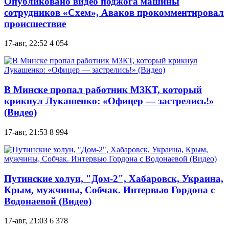
Опубликовано видео поджога машины
сотрудников «Схем», Аваков прокомментировал
происшествие
17-авг, 22:52
4 054
В Минске пропал работник МЗКТ, который
крикнул Лукашенко: «Офицер — застрелись!»
(Видео)
17-авг, 21:53
8 994
Путинские холуи, "Дом-2", Хабаровск, Украина,
Крым, мужчины, Собчак. Интервью Гордона с
Водонаевой (Видео)
17-авг, 21:03
6 378