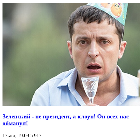
Зеленский - не президент, а клоун! Он всех нас
обманул!
17-авг, 19:09
5 917