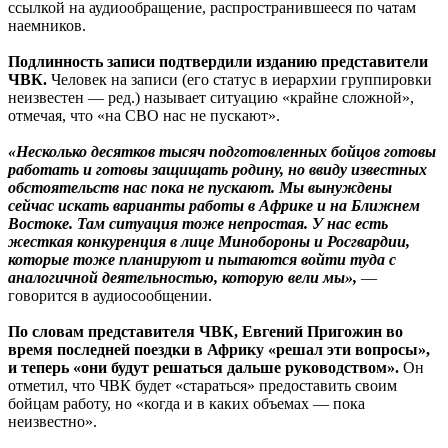
ссылкой на аудиообращение, распространившееся по чатам
наемников.
Подлинность записи подтвердили изданию представители
ЧВК.
Человек на записи (его статус в иерархии группировки
неизвестен — ред.) называет ситуацию «крайне сложной»,
отмечая, что «на СВО нас не пускают».
«Несколько десятков тысяч подготовленных бойцов готовы
работать и готовы защищать родину, но ввиду известных
обстоятельств нас пока не пускают. Мы вынуждены
сейчас искать варианты работы в Африке и на Ближнем
Востоке. Там ситуация тоже непростая. У нас есть
жесткая конкуренция в лице Минобороны и Росгвардии,
которые тоже планируют и пытаются войти туда с
аналогичной деятельностью, которую вели мы»,
—
говорится в аудиосообщении.
По словам представителя ЧВК, Евгений Пригожин во
время последней поездки в Африку «решал эти вопросы»,
и теперь «они будут решаться дальше руководством».
Он
отметил, что ЧВК будет «стараться» предоставить своим
бойцам работу, но «когда и в каких объемах — пока
неизвестно».