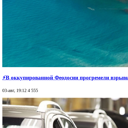
⚡В оккупированной Феодосии прогремели взрывы
03-авг, 19:12
4 555