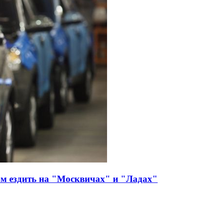
м ездить на "Москвичах" и "Ладах"