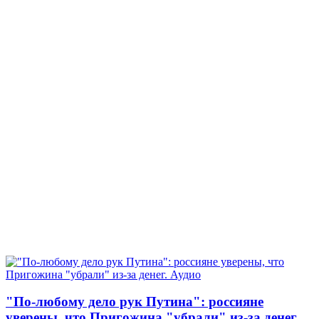
"По-любому дело рук Путина": россияне
уверены, что Пригожина "убрали" из-за денег.