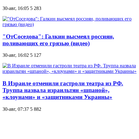
30-авг, 16:05
5 283
"ОтСоседова": Галкин высмеял россиян,
поливающих его грязью (видео)
30-авг, 16:02
5 127
В Израиле отменили гастроли театра из РФ.
Труппа назвала израильтян «шпаной»,
«клоунами» и «защитниками Украины»
30-авг, 07:37
5 882