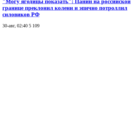
"Могу ягодицы показать": Панин на российской
границе преклонил колени и эпично потроллил
силовиков РФ
30-авг, 02:40
5 109