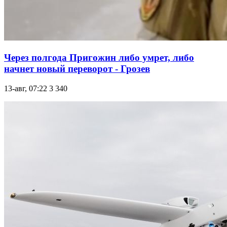
Через полгода Пригожин либо умрет, либо
начнет новый переворот - Грозев
13-авг, 07:22
3 340