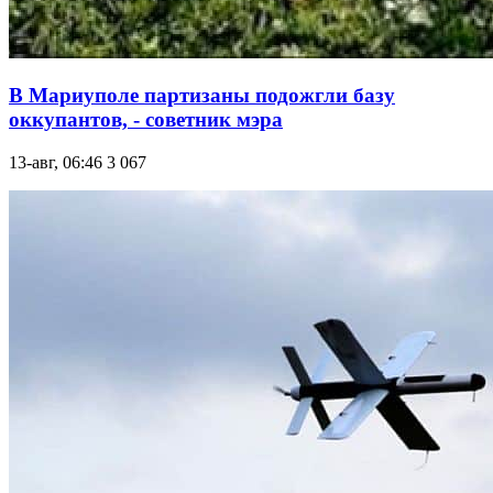
В Мариуполе партизаны подожгли базу
оккупантов, - советник мэра
13-авг, 06:46
3 067