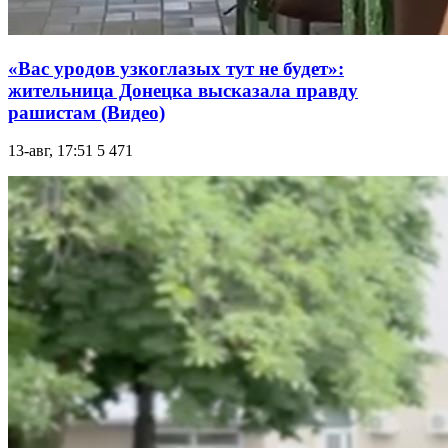
«Вас урoдов узкoглaзых тут не будет»:
жительница Донецка высказала правду
рашиcтам (Видео)
13-авг, 17:51
5 471