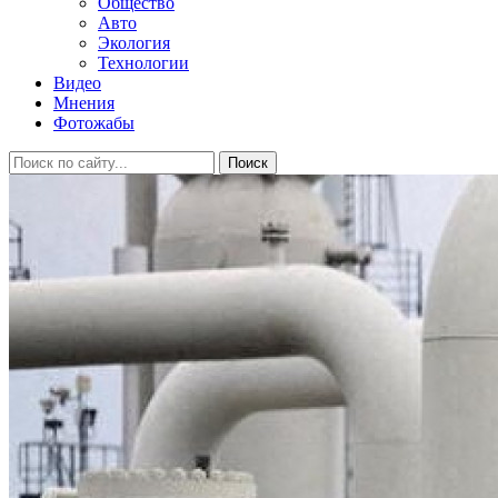
Общество
Авто
Экология
Технологии
Видео
Мнения
Фотожабы
Поиск