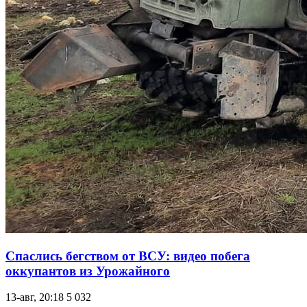
Спаслись бегством от ВСУ: видео побега
оккупантов из Урожайного
13-авг, 20:18
5 032