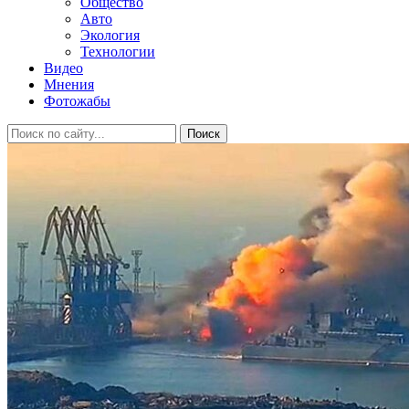
Общество
Авто
Экология
Технологии
Видео
Мнения
Фотожабы
Поиск