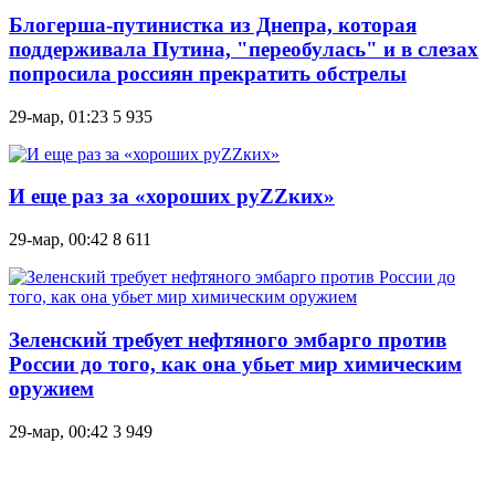
Блогерша-путинистка из Днепра, которая
поддерживала Путина, "переобулась" и в слезах
попросила россиян прекратить обстрелы
29-мар, 01:23
5 935
И еще раз за «хороших руZZких»
29-мар, 00:42
8 611
Зеленский требует нефтяного эмбарго против
России до того, как она убьет мир химическим
оружием
29-мар, 00:42
3 949