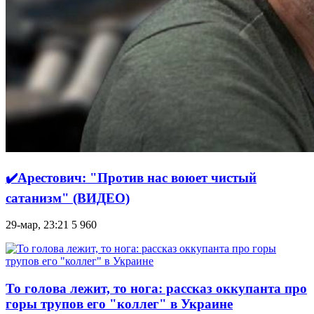
✔️Арестович: "Против нас воюет чистый
сатанизм" (ВИДЕО)
29-мар, 23:21
5 960
То голова лежит, то нога: рассказ оккупанта про
горы трупов его "коллег" в Украине