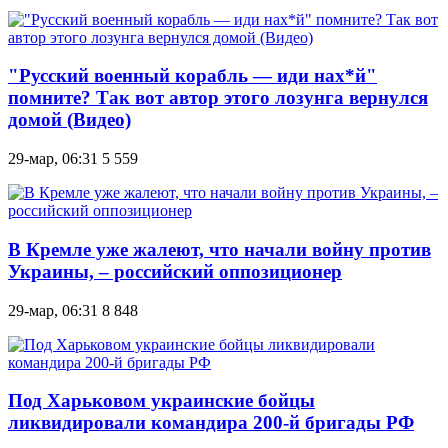
"Русский военный корабль — иди нах*й"
помните? Так вот автор этого лозунга вернулся
домой (Видео)
29-мар, 06:31
5 559
В Кремле уже жалеют, что начали войну против
Украины, – российский оппозиционер
29-мар, 06:31
8 848
Под Харьковом украинские бойцы
ликвидировали командира 200-й бригады РФ