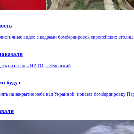
ность
 показали
ии будут
звали