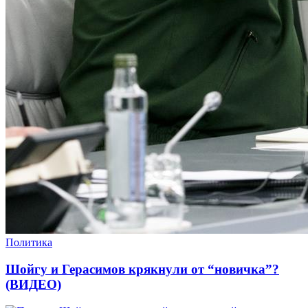
Политика
Шойгу и Герасимов крякнули от “новичка”?
(ВИДЕО)