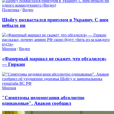
Политика
/
Видео
Шойгу похвастался приездом в Украину. С ним
небыло ни
Мнения
/
Видео
«Фанерный маршал не скажет, что обгадился»
— Гиркин
Мнения
"Симптомы недомогания абсолютно
одинаковые". Аваков сообщил