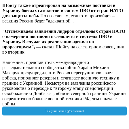
Шойгу также отреагировал на возможные поставки в
Украину боевых самолетов и систем ПВО от стран НАТО
для защиты неба.
По его словам, если это произойдет –
реакция России будет "адекватной".
"Отслеживаем заявления лидеров отдельных стран НАТО
о намерении поставлять самолеты и системы ПВО в
Украину. В случае их реализации адекватно
прореагируем",
— сказал Шойгу на селекторном совещании
во вторник.
Напомним, представитель международного
разведывательного сообщества InformNapalm Михаил
Макарук предупредил, что Россия перегруппировывает
войска, пополняет резервы и стягивает военную технику к
границе с Украиной. Несмотря на заявления российского
руководства о переходе к "второму этапу спецоперации -
освобождению Донбасса", вблизи северной границы Украины
сосредоточено больше военной техники РФ, чем в начале
войны.