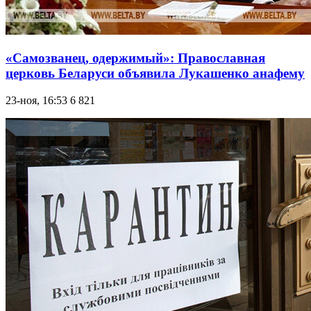
«Самозванец, одержимый»: Православная
церковь Беларуси объявила Лукашенко анафему
23-ноя, 16:53
6 821