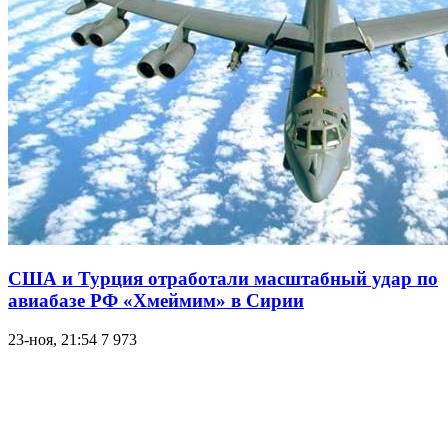
США и Турция отработали масштабный удар по
авиабазе РФ «Хмеймим» в Сирии
23-ноя, 21:54
7 973