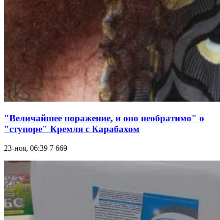
"Величайшее поражение, и оно необратимо" о
"ступоре" Кремля с Карабахом
23-ноя, 06:39
7 669