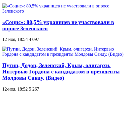
«Социс»: 80,5% украинцев не участвовали в
опросе Зеленского
12-ноя, 18:54
4 097
Путин, Додон, Зеленский, Крым, олигархи.
Интервью Гордона с кандидатом в президенты
Молдовы Санду. (Видео)
12-ноя, 18:52
5 267