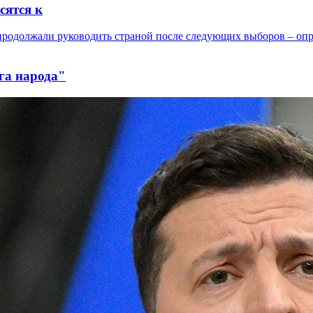
сятся к
га народа"