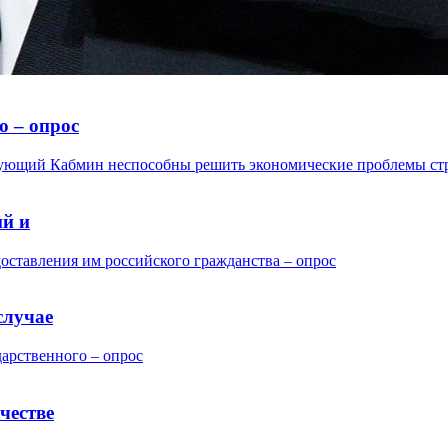
о – опрос
ий и
случае
честве