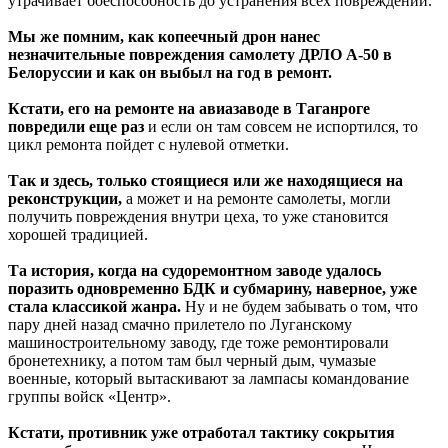
утрачивает боеспособность до устранения всех повреждений.
Мы же помним, как копеечный дрон нанес
незначительные повреждения самолету ДРЛО А-50 в
Белоруссии и как он выбыл на год в ремонт.
Кстати, его на ремонте на авиазаводе в Таганроге
повредили еще раз
и если он там совсем не испортился, то
цикл ремонта пойдет с нулевой отметки.
Так и здесь, только стоящиеся или же находящиеся на
реконструкции,
а может и на ремонте самолеты, могли
получить повреждения внутри цеха, то уже становится
хорошей традицией.
Та история, когда на судоремонтном заводе удалось
поразить одновременно БДК и субмарину, наверное, уже
стала классикой жанра.
Ну и не будем забывать о том, что
пару дней назад смачно прилетело по Луганскому
машиностроительному заводу, где тоже ремонтировали
бронетехнику, а потом там был черный дым, чумазые
военные, который вытаскивают за лампасы командование
группы войск «Центр».
Кстати, противник уже отработал тактику сокрытия