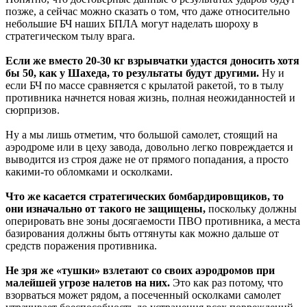
позже, а сейчас можно сказать о том, что даже относительно
небольшие БЧ наших БПЛА могут наделать шороху в
стратегическом тылу врага.
Если же вместо 20-30 кг взрывчатки удастся доносить хотя
бы 50, как у Шахеда, то результаты будут другими.
Ну и
если БЧ по массе сравняется с крылатой ракетой, то в тылу
противника начнется новая жизнь, полная неожиданностей и
сюрпризов.
Ну а мы лишь отметим, что большой самолет, стоящий на
аэродроме или в цеху завода, довольно легко повреждается и
выводится из строя даже не от прямого попадания, а просто
какими-то обломками и осколками.
Что же касается стратегических бомбардировщиков, то
они изначально от такого не защищены,
поскольку должны
оперировать вне зоны досягаемости ПВО противника, а места
базирования должны быть оттянуты как можно дальше от
средств поражения противника.
Не зря же «тушки» взлетают со своих аэродромов при
малейшей угрозе налетов на них.
Это как раз потому, что
взорваться может рядом, а посеченный осколками самолет