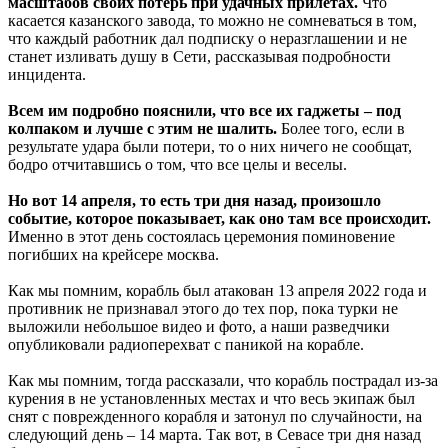
масштабов своих потерь при удачных прилетах.
Что
касается казанского завода, то можно не сомневаться в том,
что каждый работник дал подписку о неразглашении и не
станет изливать душу в Сети, рассказывая подробности
инцидента.
Всем им подробно пояснили, что все их гаджеты – под
колпаком и лучше с этим не шалить.
Более того, если в
результате удара были потери, то о них ничего не сообщат,
бодро отчитавшись о том, что все целы и веселы.
Но вот 14 апреля, то есть три дня назад, произошло
событие, которое показывает, как оно там все происходит.
Именно в этот день состоялась церемония поминовение
погибших на крейсере москва.
Как мы помним, корабль был атакован 13 апреля 2022 года и
противник не признавал этого до тех пор, пока турки не
выложили небольшое видео и фото, а наши разведчики
опубликовали радиоперехват с паникой на корабле.
Как мы помним, тогда рассказали, что корабль пострадал из-за
курения в не установленных местах и что весь экипаж был
снят с поврежденного корабля и затонул по случайности, на
следующий день – 14 марта. Так вот, в Севасе три дня назад