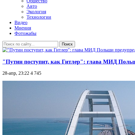
Общество
Авто
Экология
Технологии
Видео
Мнения
Фотожабы
Поиск
"Путин поступит, как Гитлер": глава МИД Польш
28-апр, 23:22
4 745