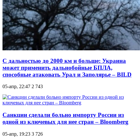
С дальностью до 2000 км и больше: Украина
может применить дальнобойные БПЛА,
способные атаковать Урал и Заполярье – BILD
05-апр, 22:47
2 743
Санкции сделали больно импорту России из
одной из ключевых для нее стран – Bloomberg
05-апр, 19:23
3 726