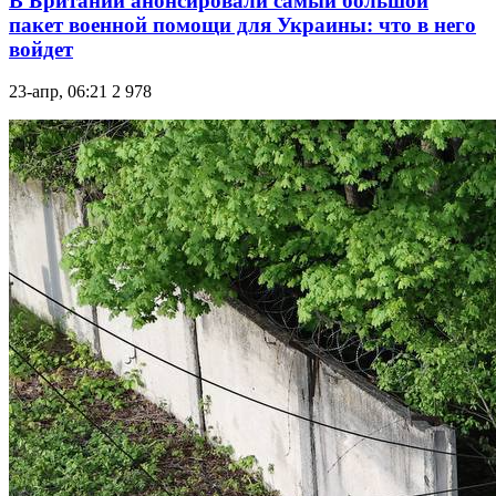
В Британии анонсировали самый большой
пакет военной помощи для Украины: что в него
войдет
23-апр, 06:21
2 978