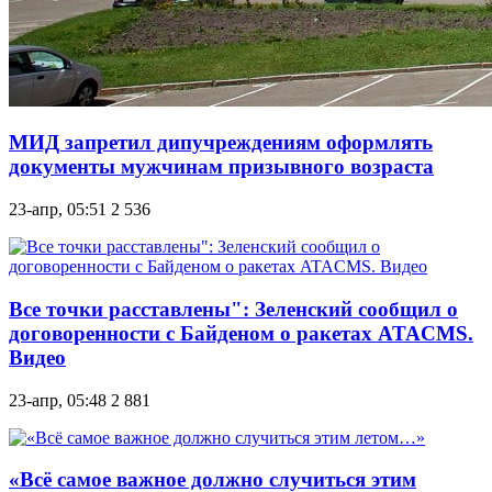
МИД запретил дипучреждениям оформлять
документы мужчинам призывного возраста
23-апр, 05:51
2 536
Все точки расставлены": Зеленский сообщил о
договоренности с Байденом о ракетах ATACMS.
Видео
23-апр, 05:48
2 881
«Всё самое важное должно случиться этим