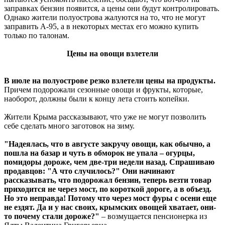
заправках бензин появится, а цены они будут контролировать.
Однако жители полуострова жалуются на то, что не могут
заправить А-95, а в некоторых местах его можно купить
только по талонам.
Цены на овощи взлетели
В июле на полуострове резко взлетели цены на продукты.
Причем подорожали сезонные овощи и фрукты, которые,
наоборот, должны были к концу лета стоить копейки.
Жители Крыма рассказывают, что уже не могут позволить
себе сделать много заготовок на зиму.
"Надеялась, что в августе закручу овощи, как обычно, а
пошла на базар и чуть в обморок не упала – огурцы,
помидоры дороже, чем две-три недели назад. Спрашиваю
продавцов: "А что случилось?" Они начинают
рассказывать, что подорожал бензин, теперь везти товар
приходится не через мост, по короткой дороге, а в объезд.
Но это неправда! Потому что через мост фуры с осени еще
не ездят. Да и у нас своих, крымских овощей хватает, они-
то почему стали дороже?"
– возмущается пенсионерка из