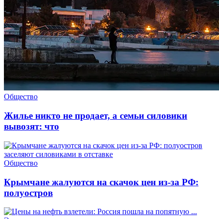
Общество
Жилье никто не продает, а семьи силовики
вывозят: что
Общество
Крымчане жалуются на скачок цен из-за РФ:
полуостров