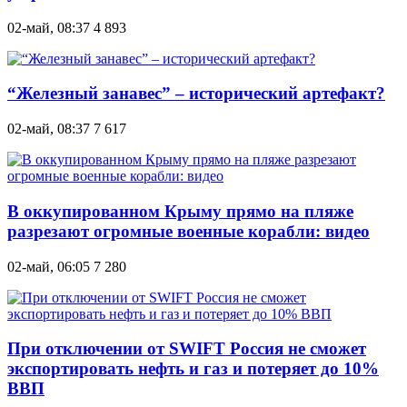
02-май, 08:37
4 893
“Железный занавес” – исторический артефакт?
02-май, 08:37
7 617
В оккупированном Крыму прямо на пляже
разрезают огромные военные корабли: видео
02-май, 06:05
7 280
При отключении от SWIFT Россия не сможет
экспортировать нефть и газ и потеряет до 10%
ВВП