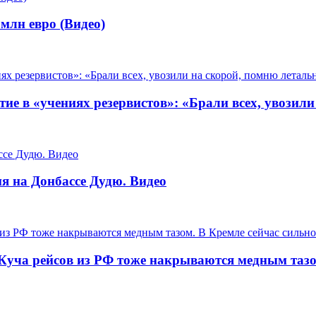
млн евро (Видео)
тие в «учениях резервистов»: «Брали всех, увозил
я на Донбассе Дудю. Видео
 Куча рейсов из РФ тоже накрываются медным тазо