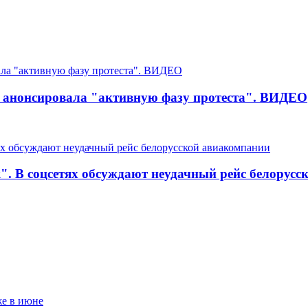
и анонсировала "активную фазу протеста". ВИДЕО
. В соцсетях обсуждают неудачный рейс белорусс