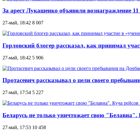
За арест Лукашенко объявили вознаграждение 11 
27-май, 18:42
8 007
Горловский блогер рассказал, как принимал учас
27-май, 18:42
5 906
Протасевич рассказывал о цели своего пребывани
27-май, 17:54
5 227
Беларусь не только уничтожает свою "Белавиа".
27-май, 17:53
10 458