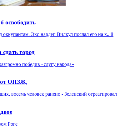
об освободить
 сдать город
т от ОПЗЖ,
 двое