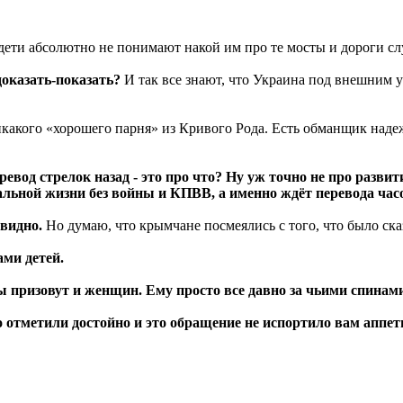
дети абсолютно не понимают накой им про те мосты и дороги с
доказать-показать?
И так все знают, что Украина под внешним у
какого «хорошего парня» из Кривого Рода. Есть обманщик наде
евод стрелок назад - это про что? Ну уж точно не про разви
рмальной жизни без войны и КПВВ, а именно ждёт перевода час
евидно.
Но думаю, что крымчане посмеялись с того, что было ска
ами детей.
ны призовут и женщин. Ему просто все давно за чьими спинам
о отметили достойно и это обращение не испортило вам аппет