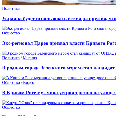
Политика
Украина будет использовать все виды оружия, чт
Общество
Экс-регионал Царев призвал власти Кривого Рога
Политика
/
Мнения
В родном городе Зеленского мэром стал кандида
Общество
/
Видео
В Кривом Роге мужчина устроил резню на улице:
Общество