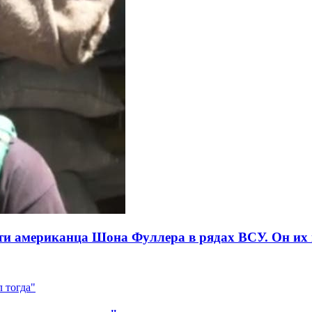
ти американца Шона Фуллера в рядах ВСУ. Он их 