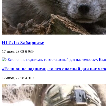
ИГИЛ в Хабаровске
17-июл, 23:08
6 939
«Если он не подписан, то это опасный для нас ч
17-июл, 22:58
4 919