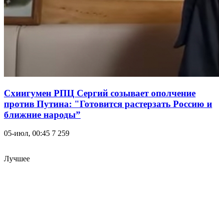
​Схиигумен РПЦ Сергий созывает ополчение
против Путина: "Готовится растерзать Россию и
ближние народы”
05-июл, 00:45
7 259
Лучшее