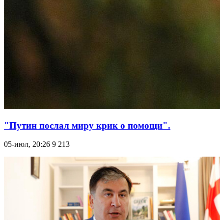
"Путин послал миру крик о помощи".
05-июл, 20:26
9 213