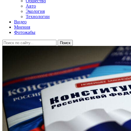
Общество
Авто
Экология
Технологии
Видео
Мнения
Фотожабы
Поиск