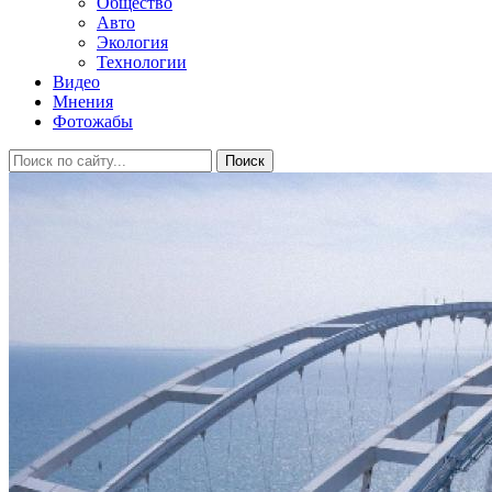
Общество
Авто
Экология
Технологии
Видео
Мнения
Фотожабы
Поиск