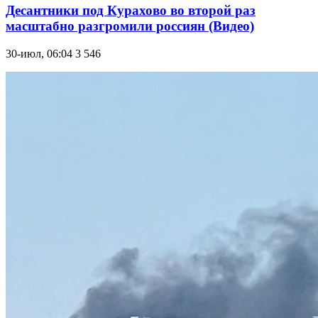
Десантники под Курахово во второй раз
масштабно разгромили россиян (Видео)
30-июл, 06:04
3 546