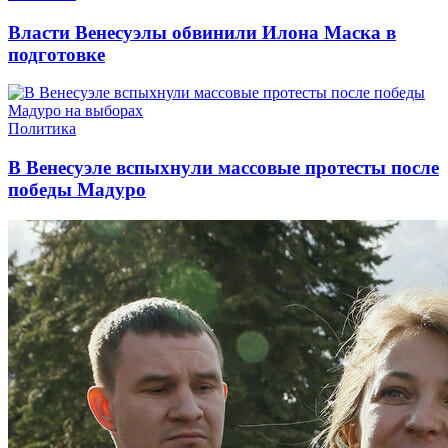
Власти Венесуэлы обвинили Илона Маска в
подготовке
Политика
В Венесуэле вспыхнули массовые протесты после
победы Мадуро