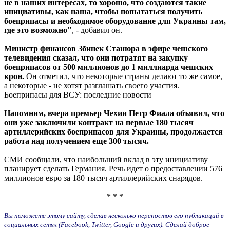
не в наших интересах, то хорошо, что создаются такие
инициативы, как наша, чтобы попытаться получить
боеприпасы и необходимое оборудование для Украины там,
где это возможно"
, - добавил он.
Министр финансов Збинек Станюра в эфире чешского
телевидения сказал, что они потратят на закупку
боеприпасов от 500 миллионов до 1 миллиарда чешских
крон.
Он отметил, что некоторые страны делают то же самое,
а некоторые - не хотят разглашать своего участия.
Боеприпасы для ВСУ: последние новости
Напомним, вчера премьер Чехии Петр Фиала объявил, что
они уже заключили контракт на первые 180 тысяч
артиллерийских боеприпасов для Украины, продолжается
работа над получением еще 300 тысяч.
СМИ сообщали, что наибольший вклад в эту инициативу
планирует сделать Германия. Речь идет о предоставлении 576
миллионов евро за 180 тысяч артиллерийских снарядов.
* * *
Вы поможете этому сайту, сделав несколько перепостов его публикаций в
социальных сетях (Facebook, Twitter, Google и других). Сделай доброе