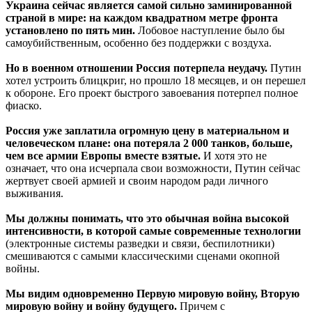
Украина сейчас является самой сильно заминированной
страной в мире: на каждом квадратном метре фронта
установлено по пять мин.
Лобовое наступление было бы
самоубийственным, особенно без поддержки с воздуха.
Но в военном отношении Россия потерпела неудачу.
Путин
хотел устроить блицкриг, но прошло 18 месяцев, и он перешел
к обороне. Его проект быстрого завоевания потерпел полное
фиаско.
Россия уже заплатила огромную цену в материальном и
человеческом плане: она потеряла 2 000 танков, больше,
чем все армии Европы вместе взятые.
И хотя это не
означает, что она исчерпала свои возможности, Путин сейчас
жертвует своей армией и своим народом ради личного
выживания.
Мы должны понимать, что это обычная война высокой
интенсивности, в которой самые современные технологии
(электронные системы разведки и связи, беспилотники)
смешиваются с самыми классическими сценами окопной
войны.
Мы видим одновременно Первую мировую войну, Вторую
мировую войну и войну будущего.
Причем с