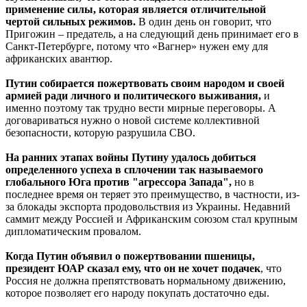
применение силы, которая является отличительной
чертой сильных режимов.
В один день он говорит, что
Пригожин – предатель, а на следующий день принимает его в
Санкт-Петербурге, потому что «Вагнер» нужен ему для
африканских авантюр.
Путин собирается пожертвовать своим народом и своей
армией ради личного и политического выживания,
и
именно поэтому так трудно вести мирные переговоры. А
договариваться нужно о новой системе коллективной
безопасности, которую разрушила СВО.
На ранних этапах войны Путину удалось добиться
определенного успеха в сплочении так называемого
глобального Юга против "агрессора Запада",
но в
последнее время он теряет это преимущество, в частности, из-
за блокады экспорта продовольствия из Украины. Недавний
саммит между Россией и Африканским союзом стал крупным
дипломатическим провалом.
Когда Путин объявил о пожертвовании пшеницы,
президент ЮАР сказал ему, что он не хочет подачек
, что
Россия не должна препятствовать нормальному движению,
которое позволяет его народу покупать достаточно еды.