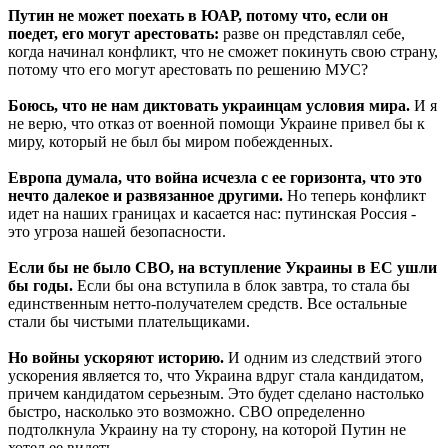
Путин не может поехать в ЮАР, потому что, если он
поедет, его могут арестовать:
разве он представлял себе,
когда начинал конфликт, что не сможет покинуть свою страну,
потому что его могут арестовать по решению МУС?
Боюсь, что не нам диктовать украинцам условия мира.
И я
не верю, что отказ от военной помощи Украине привел бы к
миру, который не был бы миром побежденных.
Европа думала, что война исчезла с ее горизонта, что это
нечто далекое и развязанное другими.
Но теперь конфликт
идет на наших границах и касается нас: путинская Россия -
это угроза нашей безопасности.
Если бы не было СВО, на вступление Украины в ЕС ушли
бы годы.
Если бы она вступила в блок завтра, то стала бы
единственным нетто-получателем средств. Все остальные
стали бы чистыми плательщиками.
Но войны ускоряют историю.
И одним из следствий этого
ускорения является то, что Украина вдруг стала кандидатом,
причем кандидатом серьезным. Это будет сделано настолько
быстро, насколько это возможно. СВО определенно
подтолкнула Украину на ту сторону, на которой Путин не
хотел ее видеть.