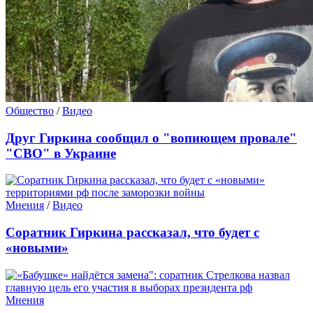
Общество
/
Видео
Друг Гиркина сообщил о "вопиющем провале"
"СВО" в Украине
Мнения
/
Видео
Соратник Гиркина рассказал, что будет с
«новыми»
Мнения