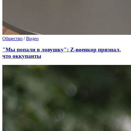
Общество
/
Видео
"Мы попали в ловушку": Z-военкор признал,
что оккупанты