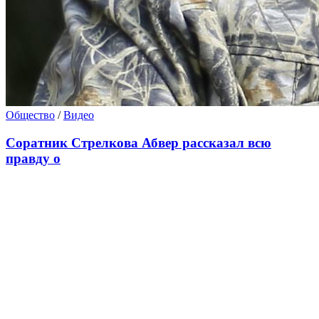
Общество
/
Видео
Соратник Стрелкова Абвер рассказал всю
правду о