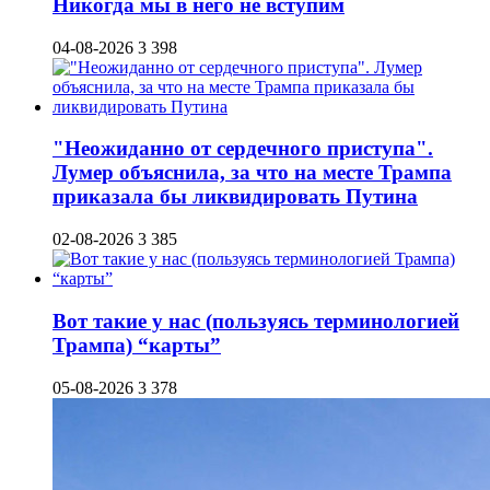
Никогда мы в него не вступим
04-08-2026
3 398
"Неожиданно от сердечного приступа".
Лумер объяснила, за что на месте Трампа
приказала бы ликвидировать Путина
02-08-2026
3 385
Вот такие у нас (пользуясь терминологией
Трампа) “карты”
05-08-2026
3 378