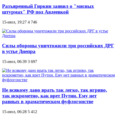
Разъяренный Гиркин заявил о "мясных
штурмах" РФ под Авдеевкой
15-июл, 19:27
4 746
Силы обороны уничтожили три российских ДРГ
в устье Днепра
15-июл, 06:39
3 697
Не всякому дано врать так легко, так игриво,
так искрометно, как врет Путин. Ему нет
равных в драматическом фуфлогонстве
15-июл, 06:28
5 412