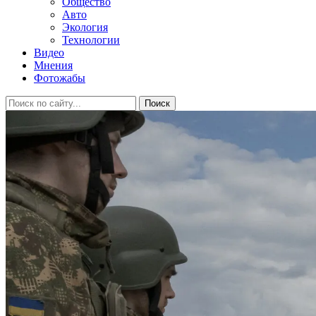
Общество
Авто
Экология
Технологии
Видео
Мнения
Фотожабы
Поиск