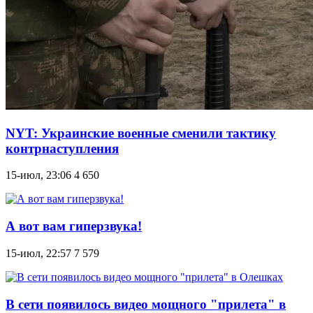
NYT: Украинские военные сменили тактику
контрнаступления
15-июл, 23:06
4 650
А вот вам гиперзвука!
15-июл, 22:57
7 579
В сети появилось видео мощного "прилета" в