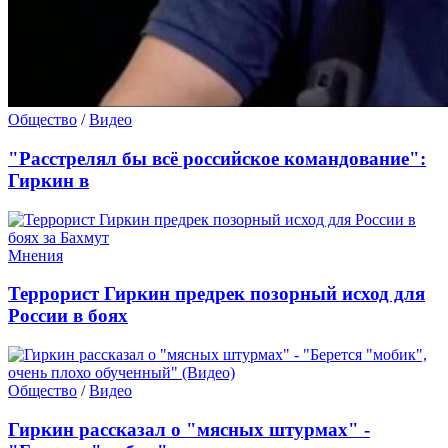
Общество
/
Видео
"Расстрелял бы всё российское командование":
Гиркин в
Мнения
Террорист Гиркин предрек позорный исход для
России в боях
Общество
/
Видео
Гиркин рассказал о "мясных штурмах" -