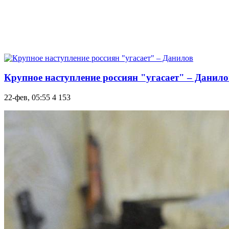
Крупное наступление россиян "угасает" – Данило
22-фев, 05:55
4 153