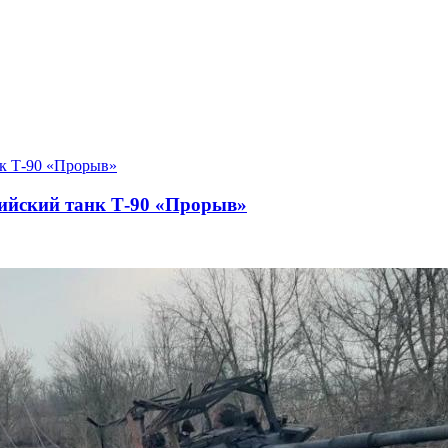
ийский танк Т-90 «Прорыв»